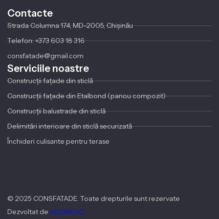
Contacte
Strada Columna 174, MD-2005, Chișinău
Telefon: +373 603 18 316
consfatade@gmail.com
Serviciile noastre
Construcții fațade din sticlă
Construcții fațade din Etalbond (panou compozit)
Construcții balustrade din sticlă
Delimitări interioare din sticlă securizată
Închideri culisante pentru terase
© 2025 CONSFATADE. Toate drepturile sunt rezervate
Dezvoltat de
ACVANTIC