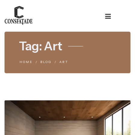
Tag:
Art
HOME
BLOG
ART